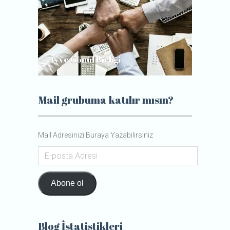
İş ve Gönül Birliği
Gerçek
Mail grubuma katılır mısın?
Mail Adresinizi Buraya Yazabilirsiniz
E-
posta
Adresi
Abone ol
Blog İstatistikleri