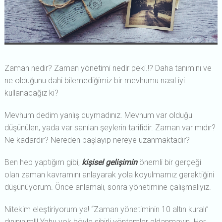
Zaman nedir? Zaman yönetimi nedir peki.!? Daha tanımını ve
ne olduğunu dahi bilemediğimiz bir mevhumu nasıl iyi
kullanacağız ki?
Mevhum dedim yanlış duymadınız. Mevhum var olduğu
düşünülen, yada var sanılan şeylerin tarifidir. Zaman var mıdır?
Ne kadardır? Nereden başlayıp nereye uzanmaktadır?
Ben hep yaptığım gibi,
kişisel gelişimin
önemli bir gerçeği
olan zaman kavramını anlayarak yola koyulmamız gerektiğini
düşünüyorum. Önce anlamalı, sonra yönetimine çalışmalıyız.
Nitekim eleştiriyorum ya! “Zaman yönetiminin 10 altın kuralı”
dınınınım!!! Yahu yok böyle sihirli yöntemler aldanmayın. Her