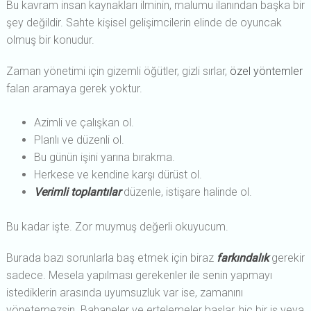
Bu kavram insan kaynakları ilminin, malumu ilanından başka bir
şey değildir. Sahte kişisel gelişimcilerin elinde de oyuncak
olmuş bir konudur.
Zaman yönetimi için gizemli öğütler, gizli sırlar,
özel yöntemler
falan aramaya gerek yoktur.
Azimli ve çalışkan ol.
Planlı ve düzenli ol.
Bu günün işini yarına bırakma.
Herkese ve kendine karşı dürüst ol.
Verimli toplantılar
düzenle, istişare halinde ol.
Bu kadar işte. Zor muymuş değerli okuyucum.
Burada bazı sorunlarla baş etmek için biraz
farkındalık
gerekir
sadece. Mesela yapılması gerekenler ile senin yapmayı
istediklerin arasında uyumsuzluk var ise, zamanını
yönetemezsin. Bahaneler ve ertelemeler başlar, hiç bir iş veya