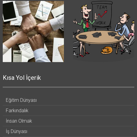
Kısa Yol İçerik
Eğitim Dünyası
7
Farkındalık
12
İnsan Olmak
10
İş Dünyası
9