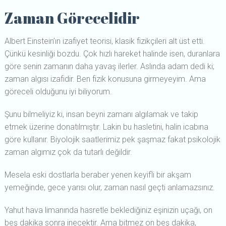
Zaman Görecelidir
Albert Einstein’ın izafiyet teorisi, klasik fizikçileri alt üst etti.
Çünkü kesinliği bozdu. Çok hızlı hareket halinde isen, duranlara
göre senin zamanın daha yavaş ilerler. Aslında adam dedi ki;
zaman algısı izafidir. Ben fizik konusuna girmeyeyim. Ama
göreceli olduğunu iyi biliyorum.
Şunu bilmeliyiz ki, insan beyni zamanı algılamak ve takip
etmek üzerine donatılmıştır. Lakin bu hasletini, halin icabına
göre kullanır. Biyolojik saatlerimiz pek şaşmaz fakat psikolojik
zaman algımız çok da tutarlı değildir.
Mesela eski dostlarla beraber yenen keyifli bir akşam
yemeğinde, gece yarısı olur, zaman nasıl geçti anlamazsınız.
Yahut hava limanında hasretle beklediğiniz eşinizin uçağı, on
beş dakika sonra inecektir. Ama bitmez on beş dakika,