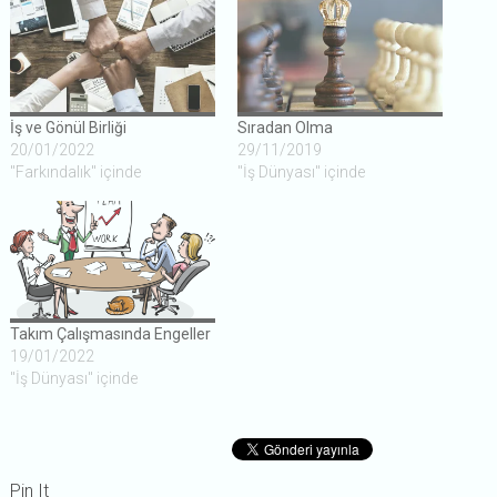
İş ve Gönül Birliği
Sıradan Olma
20/01/2022
29/11/2019
"Farkındalık" içinde
"İş Dünyası" içinde
Takım Çalışmasında Engeller
19/01/2022
"İş Dünyası" içinde
Pin It