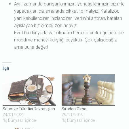
Aynı zamanda danışanlarımızın, yöneticilerimizin bizimle
yapacakları çalışmalarda dikkatli olmalıyız. Katalizör,
yani kabullendiren, hızlandıran, verimini arttıran, hataları
ayıklayan biz olmak zorundayız.
Evet bu dünyada var olmanın hem sorumluluğu hem de
maddi ve manevi karşılığı büyüktür. Çok çalışacağız
ama buna değer!
İlgili
Satıcı ve Tüketici Davranışları
Sıradan Olma
24/01/2022
29/11/2019
"İş Dünyası" içinde
"İş Dünyası" içinde