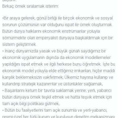
Birkaç örnek sıralamak isterim:
•Bir araya gelerek, gönül birliği ile birçok ekonomik ve sosyal
sorunun çözümünün var olduğunu ispat ile örnek oluşturmak.
Bütün dünya halklarını ekonomik enstrümanlar yoluyla
sömürmekte olan emperyalist dünyaya başkaldırmak için bir
sistem geliştirmek.
• İnanç dünyamızda yasak ve büyük günah saydığımız bir
ekonomik uygulamanın dışında da ekonomik modellemeler
yapıldığını ispat etmek ve ilgili herkese bunu öğretmek. İşte bu
ekonomik model yoluyla elde ettiğimiz imkanları; hiçbir maddi
karşılık beklemeksizin vakfetmek; Ülkemiz hayrına kullanıp ve
kullandırıp stratejik kazanımlar ve üstünlükler sağlamak,
• Başarılarını ketum bir tavırla saklamak yerine; yerli, yabancı
bütün dünyaya örnek teşkil etmek ve hatta teşvik etmek için
tam açık bilgi politikası gütmek,
• Bütün bu faaliyetlerini tam açık sunumla ve yerli-yabancı,
resmi-özel her türlü kurum ve kuruluşun denetim mekanizması