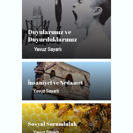
Duyularımız ve
Duyurduklarımız
by
Yavuz Sayarlı
İnsaniyet ve Nedamet
by
Yavuz Sayarlı
Sosyal Sorumluluk
by
Yavuz Sayarlı