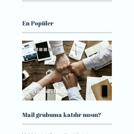
En Popüler
İş ve Gönül Birliği
Gerçek
Mail grubuma katılır mısın?