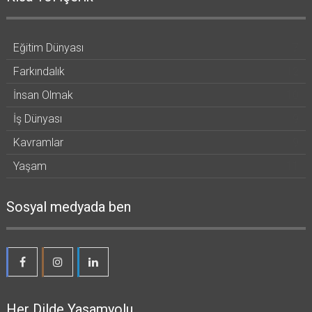
Eğitim Dünyası
7
Farkındalık
12
İnsan Olmak
10
İş Dünyası
9
Kavramlar
9
Yaşam
11
Sosyal medyada ben
Her Dilde Yasamyolu