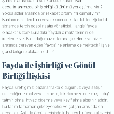
Şahıslar arasında da söz konusu esasen.
Ben
departmanımızda bir iş birliği kültürü
mü yerleştirmeliyim?
Yoksa sizler arasında bir rekabet ortamı mı kurmalıyım?
Bunların ikisinden birini veya ikisinin de kullanılabileceği bir hibrit
sistemde tercih edebilir satış yöneticisi. Hangisi faydalı
olacaktır sizce? Buradaki “faydalı olmak” terimini de
irdelemeliyiz. Bulunduğumuz ortamda şirketimiz ve bizler
arasında cereyan eden “fayda” ne anlama gelmektedir? İş ve
gönül birliği ile alakası nedir..?
Fayda ile İşbirliği ve Gönül
Birliği İlişkisi
Fayda; ürettiğimiz, pazarlamakta olduğumuz veya satışını
üstlendiğimiz mal veya hizmetin, tüketici nezdinde oluşturduğu
tatmin olma, ihtiyaç giderme veya keyif alma algısının adıdır.
Bu tanım tamamen şirket-yönetici ve çalışan arasında da
geçerlidir. Aslında örgüt içerisinde ki herkes bir fayda alışverişi