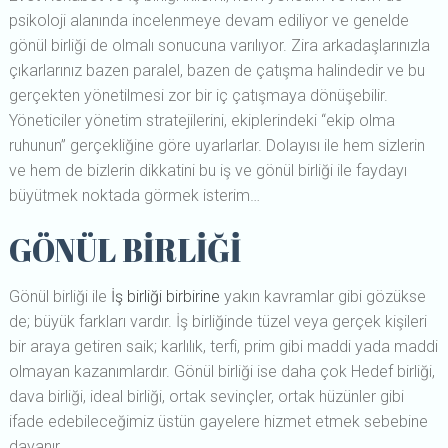
psikoloji alanında incelenmeye devam ediliyor ve genelde
gönül birliği de olmalı sonucuna varılıyor. Zira arkadaşlarınızla
çıkarlarınız bazen paralel, bazen de çatışma halindedir ve bu
gerçekten yönetilmesi zor bir iç çatışmaya dönüşebilir.
Yöneticiler yönetim stratejilerini, ekiplerindeki “ekip olma
ruhunun” gerçekliğine göre uyarlarlar. Dolayısı ile hem sizlerin
ve hem de bizlerin dikkatini bu iş ve gönül birliği ile faydayı
büyütmek noktada görmek isterim…
GÖNÜL BİRLİĞİ
Gönül birliği ile
İş birliği birbirine
yakın kavramlar gibi gözükse
de; büyük farkları vardır. İş birliğinde tüzel veya gerçek kişileri
bir araya getiren saik; karlılık, terfi, prim gibi maddi yada maddi
olmayan kazanımlardır. Gönül birliği ise daha çok Hedef birliği,
dava birliği, ideal birliği, ortak sevinçler, ortak hüzünler gibi
ifade edebileceğimiz üstün gayelere hizmet etmek sebebine
dayanır.