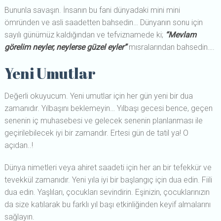
Bununla savaşın. İnsanın bu fani dünyadaki mini mini
ömründen ve asli saadetten bahsedin… Dünyanın sonu için
sayılı günümüz kaldığından ve tefviznamede ki;
“Mevlam
görelim neyler, neylerse güzel eyler”
mısralarından bahsedin….
Yeni Umutlar
Değerli okuyucum. Yeni umutlar için her gün yeni bir dua
zamanıdır. Yılbaşını beklemeyin… Yılbaşı gecesi bence, geçen
senenin iç muhasebesi ve gelecek senenin planlanması ile
geçirilebilecek iyi bir zamandır. Ertesi gün de tatil ya! O
açıdan..!
Dünya nimetleri veya ahiret saadeti için her an bir tefekkür ve
tevekkül zamanıdır. Yeni yıla iyi bir başlangıç için dua edin. Fiili
dua edin. Yaşlıları, çocukları sevindirin. Eşinizin, çocuklarınızın
da size katılarak bu farklı yıl başı etkinliğinden keyif almalarını
sağlayın.