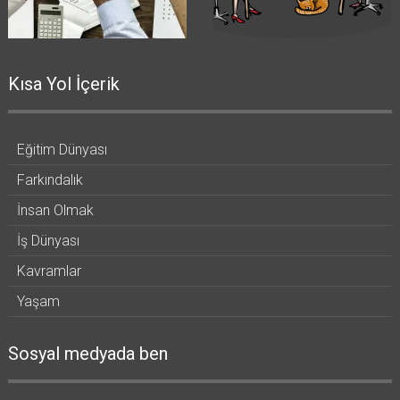
Kısa Yol İçerik
Eğitim Dünyası
7
Farkındalık
12
İnsan Olmak
10
İş Dünyası
9
Kavramlar
9
Yaşam
11
Sosyal medyada ben