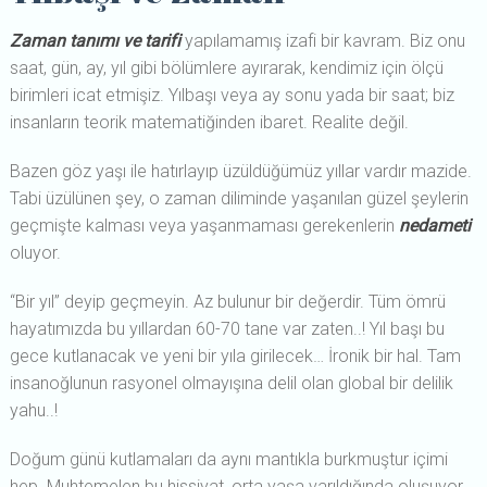
Zaman tanımı ve tarifi
yapılamamış izafi bir kavram. Biz onu
saat, gün, ay, yıl gibi bölümlere ayırarak, kendimiz için ölçü
birimleri icat etmişiz. Yılbaşı veya ay sonu yada bir saat; biz
insanların teorik matematiğinden ibaret. Realite değil.
Bazen göz yaşı ile hatırlayıp üzüldüğümüz yıllar vardır mazide.
Tabi üzülünen şey, o zaman diliminde yaşanılan güzel şeylerin
geçmişte kalması veya yaşanmaması gerekenlerin
nedameti
oluyor.
“Bir yıl” deyip geçmeyin. Az bulunur bir değerdir. Tüm ömrü
hayatımızda bu yıllardan 60-70 tane var zaten..! Yıl başı bu
gece kutlanacak ve yeni bir yıla girilecek… İronik bir hal. Tam
insanoğlunun rasyonel olmayışına delil olan global bir delilik
yahu..!
Doğum günü kutlamaları da aynı mantıkla burkmuştur içimi
hep. Muhtemelen bu hissiyat, orta yaşa varıldığında oluşuyor.