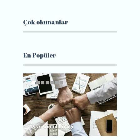
Çok okunanlar
En Popüler
İş ve Gönül Birliği
Gerçek