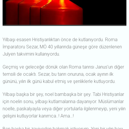
Yılbaşı esasen Hristiyanlıktan önce de kutlanıyordu. Roma
İmparatoru Sezar, MÖ 40 yıllarında güneşe göre düzenlenen
Julyen takvimini kullanıyordu.
Geçmiş ve geleceğe dönük olan Roma tanrısı Janus’un diğer
temsili de ocaktı. Sezar, bu tanrı onuruna, ocak ayının ilk
gününü, yılın ilk günü kabul etmiş ve şenliklerle kutluyordu.
Yılbaşı başka bir şey, noel bambaşka bir şey. Tabi Hristiyanlar
için noelin sonu, yılbaşı kutlamalarına dayanıyor. Müslümanlar
noelle, paskalyayla veya diğer yortularla ilgilenmeyip, yeni yılın
gelişini kutluyorlar kanımca..! Ama…!
Ben başka bir zaviyeden bakmak istiyorum. Yeni bir yılın başı