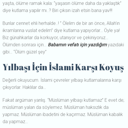
yaşta, ölüme ramak kala: “yaşasın ölüme daha da yaklaştık”
diye kutlama yapılır mı..? Biri çıksın izah etsin bana yav!!!
Bunlar cennet ehli herhalde..! ” Ölelim de bir an önce, Allah’ın
ikramlarına vuslat edelim” diye kutlama yapıyorlar… Öyle ya!
Biz günahkarlar da korkuyor, utanıyor ve çekiniyoruz…
Ölümden sonrası için…
Babamın vefatı için yazdığım
yazıdaki
gibi… “Ölüm güzel şey”
Yılbaşı İçin İslami Karşı Koyuş
Değerli okuyucum. İslami çevreler yılbaşı kutlamalarına karşı
çıkıyorlar. Haklılar da…
Fakat argüman yanlış. “Müslüman yılbaşı kutlamaz” E evet de;
müslüman yalan da söylemez. Müslüman haksızlık da
yapmaz. Müslüman ibadetini de kaçırmaz. Müslüman kabalık
da yapmaz…