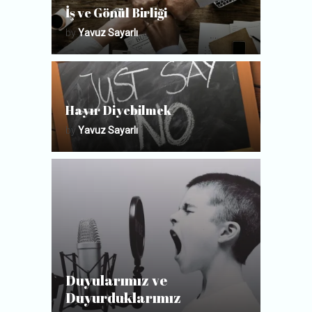
İş ve Gönül Birliği
by
Yavuz Sayarlı
Hayır Diyebilmek
by
Yavuz Sayarlı
Duyularımız ve
Duyurduklarımız