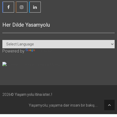
Her Dilde Yasamyolu
Powered by
Translate
2026©
Yaşam yolu itina ister..!
Yaşamyolu; yaşama dair insani bir bakış....