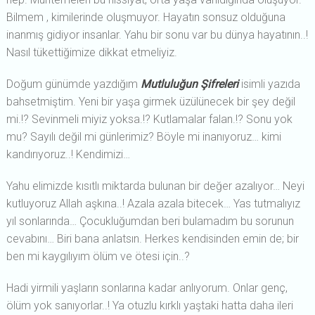
Bilmem , kimilerinde oluşmuyor. Hayatın sonsuz olduğuna
inanmış gidiyor insanlar. Yahu bir sonu var bu dünya hayatının..!
Nasıl tükettiğimize dikkat etmeliyiz.
Doğum günümde yazdığım
Mutluluğun Şifreleri
isimli yazıda
bahsetmiştim. Yeni bir yaşa girmek üzülünecek bir şey değil
mi.!? Sevinmeli miyiz yoksa.!? Kutlamalar falan.!? Sonu yok
mu? Sayılı değil mi günlerimiz? Böyle mi inanıyoruz… kimi
kandırıyoruz..! Kendimizi…
Yahu elimizde kısıtlı miktarda bulunan bir değer azalıyor… Neyi
kutluyoruz Allah aşkına..! Azala azala bitecek… Yas tutmalıyız
yıl sonlarında… Çocukluğumdan beri bulamadım bu sorunun
cevabını… Biri bana anlatsın. Herkes kendisinden emin de; bir
ben mi kaygılıyım ölüm ve ötesi için..?
Hadi yirmili yaşların sonlarına kadar anlıyorum. Onlar genç,
ölüm yok sanıyorlar..! Ya otuzlu kırklı yaştaki hatta daha ileri