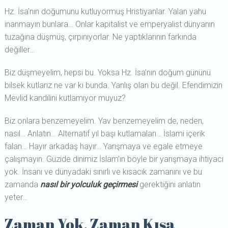
Hz. İsa’nın doğumunu kutluyormuş Hristiyanlar. Yalan yahu
inanmayın bunlara… Onlar kapitalist ve emperyalist dünyanın
tuzağına düşmüş, çırpınıyorlar. Ne yaptıklarının farkında
değiller…
Biz düşmeyelim, hepsi bu. Yoksa Hz. İsa’nın doğum gününü
bilsek kutlarız ne var ki bunda. Yanlış olan bu değil. Efendimizin
Mevlid kandilini kutlamıyor muyuz?
Biz onlara benzemeyelim. Yav benzemeyelim de, neden,
nasıl… Anlatın… Alternatif yıl başı kutlamaları… İslami içerik
falan… Hayır arkadaş hayır… Yarışmaya ve egale etmeye
çalışmayın. Güzide dinimiz İslam’ın böyle bir yarışmaya ihtiyacı
yok. İnsanı ve dünyadaki sınırlı ve kısacık zamanını ve bu
zamanda
nasıl bir yolculuk geçirmesi
gerektiğini anlatın
yeter…
Zaman Yok, Zaman Kısa