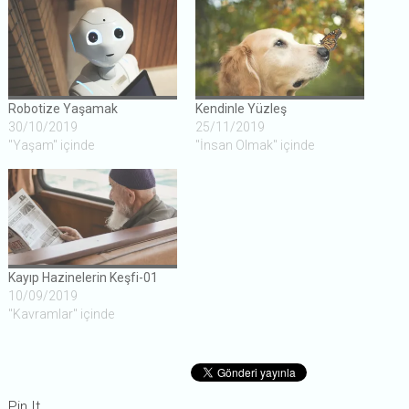
Robotize Yaşamak
Kendinle Yüzleş
30/10/2019
25/11/2019
"Yaşam" içinde
"İnsan Olmak" içinde
Kayıp Hazinelerin Keşfi-01
10/09/2019
"Kavramlar" içinde
Pin It