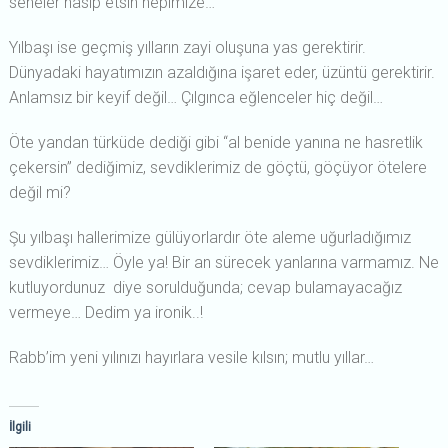
seneler nasip etsin hepimize…
Yılbaşı ise geçmiş yılların zayi oluşuna yas gerektirir.
Dünyadaki hayatımızın azaldığına işaret eder, üzüntü gerektirir.
Anlamsız bir keyif değil… Çılgınca eğlenceler hiç değil…
Öte yandan türküde dediği gibi “al benide yanına ne hasretlik
çekersin” dediğimiz, sevdiklerimiz de göçtü, göçüyor ötelere
değil mi?
Şu yılbaşı hallerimize gülüyorlardır öte aleme uğurladığımız
sevdiklerimiz… Öyle ya! Bir an sürecek yanlarına varmamız. Ne
kutluyordunuz diye sorulduğunda; cevap bulamayacağız
vermeye… Dedim ya ironik..!
Rabb’im yeni yılınızı hayırlara vesile kılsın; mutlu yıllar…
İlgili