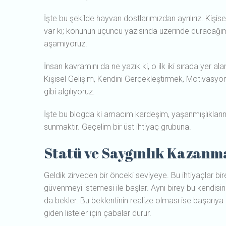
İşte bu şekilde hayvan dostlarımızdan ayrılırız. Kişi
var ki; konunun üçüncü yazısında üzerinde duracağımız 
aşamıyoruz.
İnsan kavramını da ne yazık ki, o ilk iki sırada yer a
Kişisel Gelişim, Kendini Gerçekleştirmek, Motivasyon g
gibi algılıyoruz.
İşte bu blogda ki amacım kardeşim, yaşanmışlıklarımı
sunmaktır. Geçelim bir üst ihtiyaç grubuna.
Statü ve Saygınlık Kazanma
Geldik zirveden bir önceki seviyeye. Bu ihtiyaçlar bi
güvenmeyi istemesi ile başlar. Aynı birey bu kendisi
da bekler. Bu beklentinin realize olması ise başarıya 
giden listeler için çabalar durur.