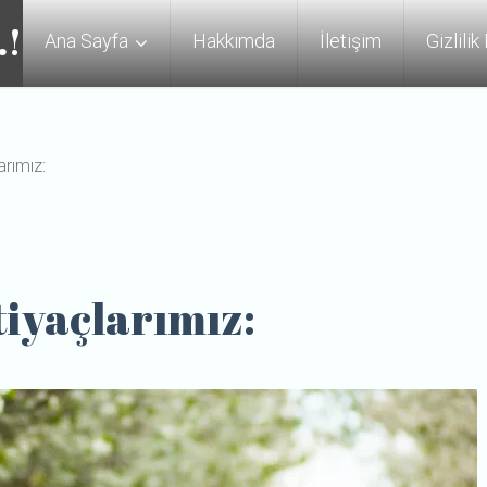
.!
Ana Sayfa
Hakkımda
İletişim
Gizlilik
arımız:
tiyaçlarımız: