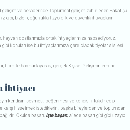
sel gelişim ve beraberinde Toplumsal gelişim zuhur eder. Fakat şu
gibi; bizler çoğunlukla fizyolojik ve güvenlik ihtiyaçlarını
lan, hayvan dostlarımızla ortak ihtiyaçlarımıza hapsediyoruz.
ibi konuları ise bu ihtiyaçlarımıza çare olacak tiyolar silsilesi
, bilim ile harmanlayarak, gerçek Kişisel Gelişimin emrine
 İhtiyacı
reyin kendisini sevmesi, beğenmesi ve kendisini takdir edip
ne karşı hissetmek istediklerini, başka bireylerden ve toplumdan
bağlıdır. Okulda başarı,
işte başarı
, ailede başarı gibi gibi uzayıp