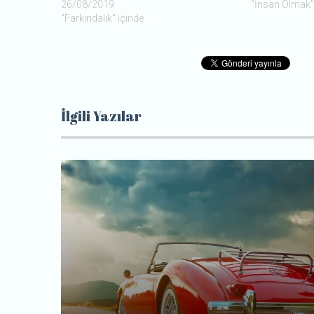
26/08/2019
"İnsan Olmak"
"Farkındalık" içinde
İlgili Yazılar