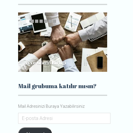
İş ve Gönül Birliği
Gerçek 
Mail grubuma katılır mısın?
Mail Adresinizi Buraya Yazabilirsiniz
E-
posta
Adresi