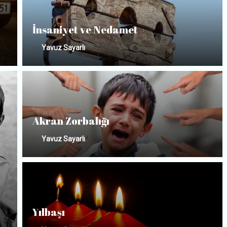
İnsaniyet ve Nedamet
by
Yavuz Sayarlı
Akran Zorbalığı
by
Yavuz Sayarlı
Yılbaşı