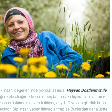
k insani değerleri inceliyorduk aslında.
Hayvan Dostlarımız ile
ğı ile ele aldığımız konular, beş basamaklı hiyerarşinin alttan iki
 ve onun üstündeki güvenlik ihtiyaçlarıydı. O yazıda gördük ki, bu
l ediyor. Bizi insan yapan ihtiyaçlarımız ise Bunlardan daha üstte