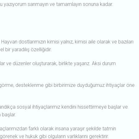
w’ u yazıyorum sanmayın ve tamamlayın sonuna kadar.
ayvan dostlarımızın kimisi yalnız, kimisi aile olarak ve bazıları
bir yaradılış özelliğidir.
mlar ve düzenler oluşturarak, birlikte yaşarız. Aksi durum
ul görme, desteklenme gibi birbirimize duyduğumuz ihtiyaçlar öne
ılandıkça sosyal ihtiyaçlarımız kendini hissettirmeye başlar ve
 başlar.
yaçlarımızdan farklı olarak insana yaraşır şekilde tatmin
örenek ve hukuk gibi olguların varlıklarını gerektirir.