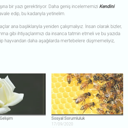
ına bir yazı gerektiriyor. Daha geniş incelememizi
Kendini
avale edip, bu kadarıyla yetinelim.
yaçlar ana başlıklarıyla yeniden çalışmalıyız. İnsan olarak bizler,
nma gibi ihtiyaçlarımızı da insanca tatmin etmeli ve bu yazıda
 edip hayvandan daha aşağılarda mertebelere düşmemeliyiz,
 Gelişim
Sosyal Sorumluluk
17/09/2020