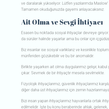
ve daralarak yükseliyor. Lütfen yazılarımda Maslo
Tamamen okuduğunuzda gayemi anlayacaksınız.
Ait Olma ve Sevgi İhtiyacı
Esasen bu noktada sosyal ihtiyaçlar devreye giriyor. H
da sürüler halinde yaşarlar ama bu onlar için içgüdüsel 
Biz insanlar ise sosyal varlıklarız ve kesinlikle toplu
münferiden gözükebilir ve bu bir anomalidir.
Birlikte yaşarken ait olma duygularımız gelişir, kab
çıkar. Sevmek de bir ihtiyaçtır mesela sevilmekte.
Fizyolojik ihtiyaçlarımız, güvenlik ihtiyaçlarımız karş
diğer daha üst ihtiyaçlarımız için zemin hazırlanmaya
Bizi insan yapan ihtiyaçlarımız hayvanlarla ortak ihti
edilmelidir. İşte bu konu beraberinde ahlak, gelenek, g