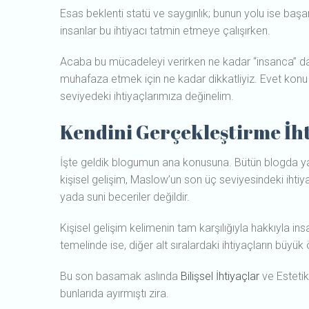
Esas beklenti statü ve saygınlık; bunun yolu ise başar
insanlar bu ihtiyacı tatmin etmeye çalışırken.
Acaba bu mücadeleyi verirken ne kadar “insanca” 
muhafaza etmek için ne kadar dikkatliyiz. Evet konu
seviyedeki ihtiyaçlarımıza değinelim.
Kendini Gerçekleştirme İht
İşte geldik blogumun ana konusuna. Bütün blogda 
kişisel gelişim, Maslow’un son üç seviyesindeki ihtiya
yada suni beceriler değildir.
Kişisel gelişim kelimenin tam karşılığıyla hakkıyla in
temelinde ise, diğer alt sıralardaki ihtiyaçların büyü
Bu son basamak aslında
Bilişsel İhtiyaçlar
ve Estetik
bunlarıda ayırmıştı zira.