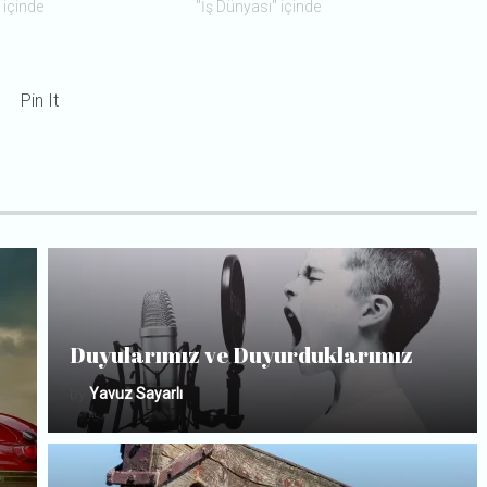
 içinde
"İş Dünyası" içinde
Pin It
Duyularımız ve Duyurduklarımız
by
Yavuz Sayarlı