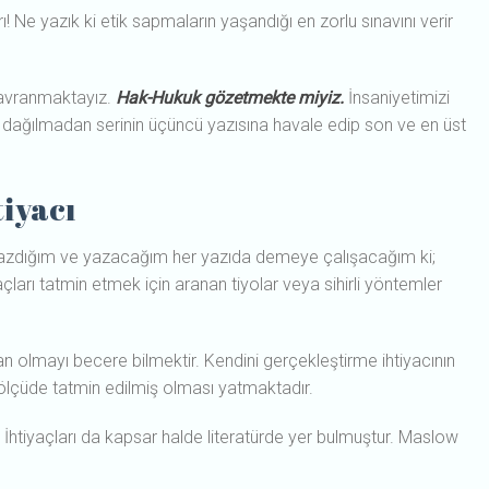
ı! Ne yazık ki etik sapmaların yaşandığı en zorlu sınavını verir
davranmaktayız.
Hak-Hukuk gözetmekte miyiz.
İnsaniyetimizi
 dağılmadan serinin üçüncü yazısına havale edip son ve en üst
iyacı
yazdığım ve yazacağım her yazıda demeye çalışacağım ki;
çları tatmin etmek için aranan tiyolar veya sihirli yöntemler
san olmayı becere bilmektir. Kendini gerçekleştirme ihtiyacının
k ölçüde tatmin edilmiş olması yatmaktadır.
 İhtiyaçları da kapsar halde literatürde yer bulmuştur. Maslow