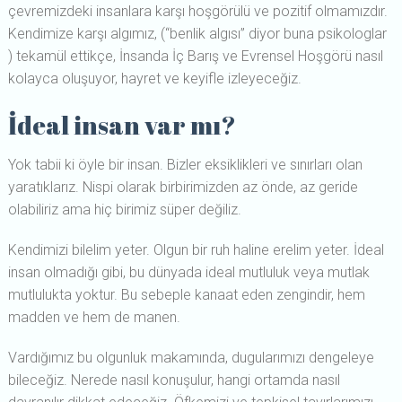
çevremizdeki insanlara karşı hoşgörülü ve pozitif olmamızdır.
Kendimize karşı algımız, (“benlik algısı” diyor buna psikologlar
) tekamül ettikçe, İnsanda İç Barış ve Evrensel Hoşgörü nasıl
kolayca oluşuyor, hayret ve keyifle izleyeceğiz.
İdeal insan var mı?
Yok tabii ki öyle bir insan. Bizler eksiklikleri ve sınırları olan
yaratıklarız. Nispi olarak birbirimizden az önde, az geride
olabiliriz ama hiç birimiz süper değiliz.
Kendimizi bilelim yeter. Olgun bir ruh haline erelim yeter. İdeal
insan olmadığı gibi, bu dünyada ideal mutluluk veya mutlak
mutlulukta yoktur. Bu sebeple kanaat eden zengindir, hem
madden ve hem de manen.
Vardığımız bu olgunluk makamında, dugularımızı dengeleye
bileceğiz. Nerede nasıl konuşulur, hangi ortamda nasıl