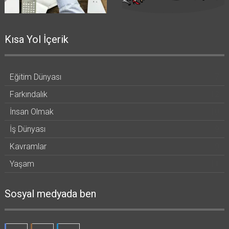
Kısa Yol İçerik
Eğitim Dünyası
7
Farkındalık
12
İnsan Olmak
10
İş Dünyası
9
Kavramlar
9
Yaşam
11
Sosyal medyada ben