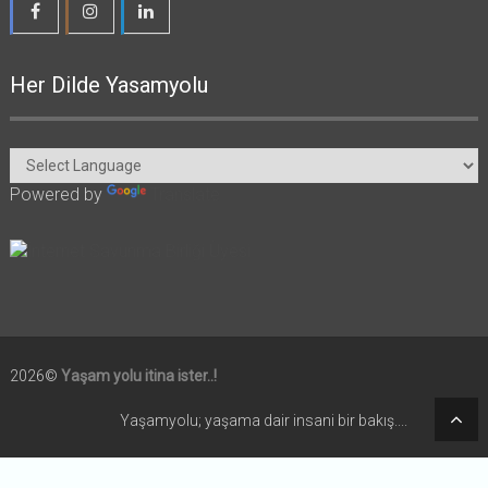
Her Dilde Yasamyolu
Powered by
Translate
2026©
Yaşam yolu itina ister..!
Yaşamyolu; yaşama dair insani bir bakış....