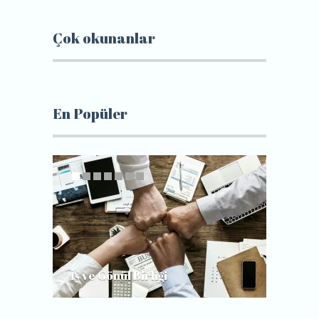
Çok okunanlar
En Popüler
İş ve Gönül Birliği
Gerçek