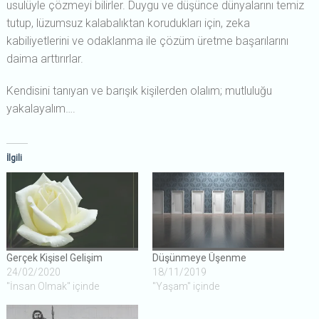
usulüyle çözmeyi bilirler. Duygu ve düşünce dünyalarını temiz
tutup, lüzumsuz kalabalıktan korudukları için, zeka
kabiliyetlerini ve odaklanma ile çözüm üretme başarılarını
daima arttırırlar.
Kendisini tanıyan ve barışık kişilerden olalım; mutluluğu
yakalayalım….
İlgili
Gerçek Kişisel Gelişim
Düşünmeye Üşenme
24/02/2020
18/11/2019
"İnsan Olmak" içinde
"Yaşam" içinde