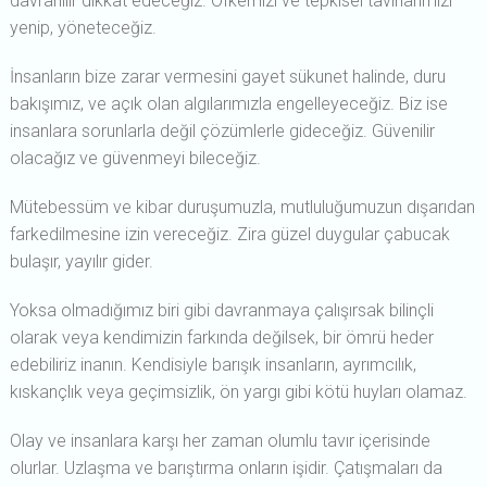
davranılır dikkat edeceğiz. Öfkemizi ve tepkisel tavırlarımızı
yenip, yöneteceğiz.
İnsanların bize zarar vermesini gayet sükunet halinde, duru
bakışımız, ve açık olan algılarımızla engelleyeceğiz. Biz ise
insanlara sorunlarla değil çözümlerle gideceğiz. Güvenilir
olacağız ve güvenmeyi bileceğiz.
Mütebessüm ve kibar duruşumuzla, mutluluğumuzun dışarıdan
farkedilmesine izin vereceğiz. Zira güzel duygular çabucak
bulaşır, yayılır gider.
Yoksa olmadığımız biri gibi davranmaya çalışırsak bilinçli
olarak veya kendimizin farkında değilsek, bir ömrü heder
edebiliriz inanın. Kendisiyle barışık insanların, ayrımcılık,
kıskançlık veya geçimsizlik, ön yargı gibi kötü huyları olamaz.
Olay ve insanlara karşı her zaman olumlu tavır içerisinde
olurlar. Uzlaşma ve barıştırma onların işidir. Çatışmaları da