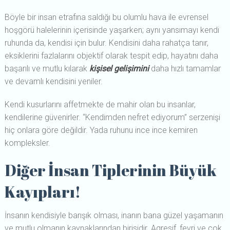
Böyle bir insan etrafına saldığı bu olumlu hava ile evrensel
hoşgörü halelerinin içerisinde yaşarken; aynı yansımayı kendi
ruhunda da, kendisi için bulur. Kendisini daha rahatça tanır,
eksiklerini fazlalarını objektif olarak tespit edip, hayatını daha
başarılı ve mutlu kılarak
kişisel gelişimini
daha hızlı tamamlar
ve devamlı kendisini yeniler.
Kendi kusurlarını affetmekte de mahir olan bu insanlar,
kendilerine güvenirler. “Kendimden nefret ediyorum” serzenişi
hiç onlara göre değildir. Yada ruhunu ince ince kemiren
kompleksler.
Diğer İnsan Tiplerinin Büyük
Kayıpları!
İnsanın kendisiyle barışık olması, inanın bana güzel yaşamanın
ve mutlu olmanın kaynaklarından birisidir. Agresif, fevri ve çok